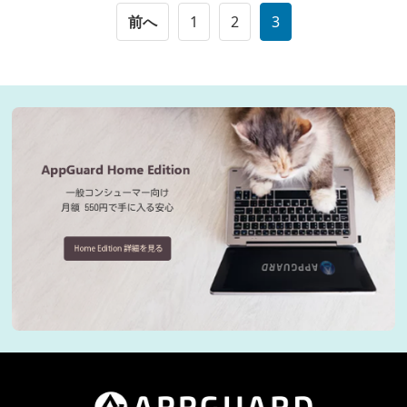
前へ
1
2
3